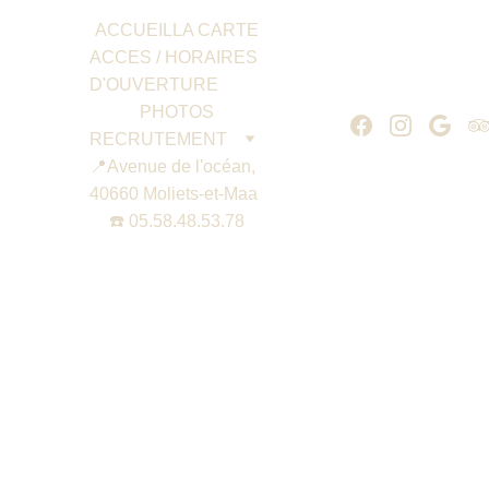
ACCUEIL
LA CARTE
ACCES / HORAIRES 
D'OUVERTURE
PHOTOS
RECRUTEMENT
📍Avenue de l'océan, 
40660 Moliets-et-Maa
☎️ 05.58.48.53.78
📍Avenue de l'océan, 40660 Moliets-et-Maa | Restaurant 
traditionnel | CDD saisonnier 39h | Expérience : 2 ans.